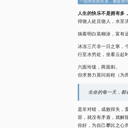
一切外在的关系，都是你
人生的快乐不是拥有多
得饶人处且饶人，水至
揣着明白装糊涂，富有
冰冻三尺非一日之寒，个
行至水穷处，坐看云起
六面玲珑，两面刺。
但求努力莫问前程（为
生命的每一天，都
是非对错，成败得失，
容，就没有矛盾，就解
你好，为自己攀比之心