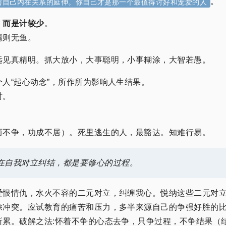
。
与自己内在关系的延伸。你自己才是那一个最值得讨好和宠爱的人
，而是计较少
。
清则无鱼。
远见真精明。抓大放小，大事聪明，小事糊涂，大智若愚。
人“起心动念”，所作所为影响人生结果。
时。
而不争，功成不居）。死里逃生的人，最豁达。知难行易。
在自我对立纠结，都是要修心的过程。
爱恨情仇，水火不容的二元对立，纠缠我心。悦纳这些二元对
除冲突。应试教育的痛苦和压力，多半来源自己的争强好胜的
所累。破解之法:怀着不争的心态去争，只争过程，不争结果（