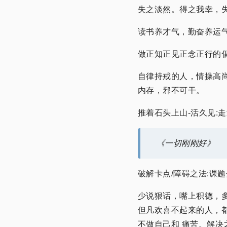
失之淡然。得之我幸，
读书养才气，勤奋养运
做正知正见正念正行的
自律持戒的人，情操高
内存，邪不可干。
推着石头上山-活久见:
《一切刚刚好》
破解卡点/障碍之法:课
少说狠话，嘴上积德，
但凡欢喜不起来的人，
不做自己和 痛苦。解决