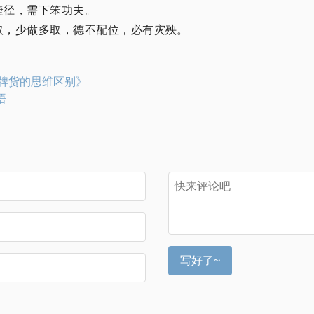
捷径，需下笨功夫。
取，少做多取，德不配位，必有灾殃。
牌货的思维区别》
悟
写好了~