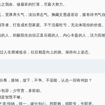
失之我命。做最坏的打算，尽最大努力。
气，宽厚养大气，淡泊养志气。胸藏文墨虚若谷，腹有诗书气
倡导者，打造成长型家庭。不干活最吃亏，无法体现你的价值
尚的人，积极阳光自信正直乐观的人，内心丰盈的人，活力四
走过人生艰难低谷，往后都是向上的路。保持向上姿态。
题分离，接纳，放下，不争。不逞能，认怂一回有何妨？
多包容；少苛责，多鼓励。
都是智慧不够。
之道:悦纳，得一，破分别心。胜即败，得即失，生即死。