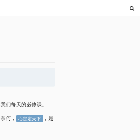
是我们每天的必修课。
又奈何，
，是
心定定天下