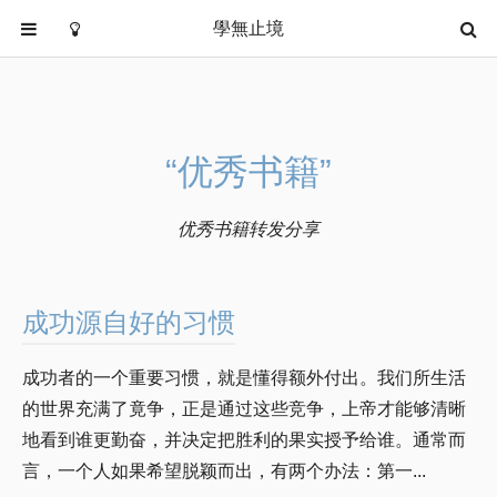
學無止境
首页
分类
随笔挥墨
“优秀书籍”
内修心法
国学智慧
优秀书籍转发分享
优秀书籍
道德经
成功源自好的习惯
关于
成功者的一个重要习惯，就是懂得额外付出。我们所生活
的世界充满了竟争，正是通过这些竞争，上帝才能够清晰
地看到谁更勤奋，并决定把胜利的果实授予给谁。通常而
言，一个人如果希望脱颖而出，有两个办法：第一...