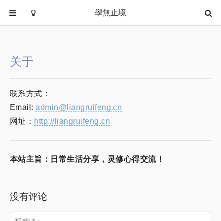
學無止境
首页
分类
关于
随笔挥墨
内修心法
联系方式：
国学智慧
Email:
admin@liangruifeng.cn
优秀书籍
网址：
http://liangruifeng.cn
道德经
关于
本站主旨：日常生活分享，灵修心得交流！
没有评论